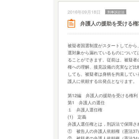
2016年09月18日
刑事訴訟法
弁護人の援助を受ける権
被疑者国選制度がスタートしてから
選対象から漏れているものについて
ることができます。従前は、被疑者
権への理解、接見設備の充実など比
しても、被疑者は身柄を拘束してい
護人に依頼する出発点となります。
第12編 弁護人の援助を受ける権利（
第1 弁護人の選任
１ 弁護人選任権
(1) 定義
弁護人選任権とは，刑訴法で保障さ
① 被告人の弁護人依頼権（憲法37
② 被疑者の弁護人依頼権（憲法34