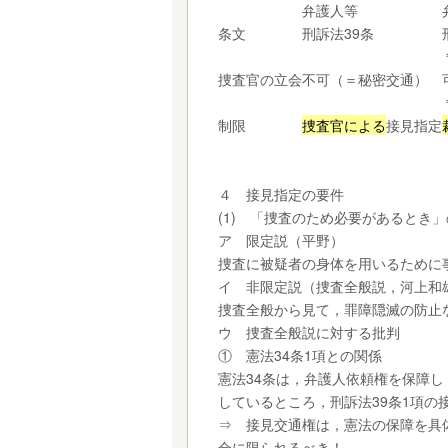
弁護人等
条文
刑訴法39条
捜査官の立会
不可（＝秘密交通）
制限
捜査官による
接見指定
４ 接見指定の要件
(1) 「捜査のため必要があるとき
ア 限定説（平野）
捜査に被疑者の身体を用いるために
イ 非限定説（捜査全般説，河上和
捜査全般から見て，罪障隠滅の防止
ウ 捜査全般説に対する批判
① 憲法34条1項との関係
憲法34条は，弁護人依頼権を保障
しているところ，刑訴法39条1項の
⇒ 接見交通権は，憲法の保障を具
合に限られるべき！