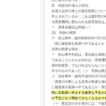
② 刑訴法81条との対比
弁護人以外の者との接見制限につい
件とされているが，これは裁判官の
る捜査機関に委ねられる接見指定は
＊ 捜査全般説は間違い！
(2) 判例の展開
ア 杉山事件（最判昭和53年7月10日
「現に被疑者を取調べ中であるとか
支障が顕著な場合」
＊ 杉山事件判決は，憲法論を展開
であることにかんがみれば，捜査機
例外的措置」でなければならないと
示そのものであった（⇒ 判例は限
イ 浅井事件（最判平成3年5月10日民
「捜査の中断による支障が顕著な場
に被疑者を取調べ中であるとか，実
時に右取調べ等をする確実な予定が
が予定どおり開始できなくなるおそ
（⇒ 限定説の示す例示には，下線