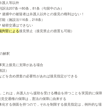
弁護人等以外
刑訴法207条⇒80条，81条（勾留中のみ）
＊逮捕中の被疑者は弁護人以外との接見の権利はない！
可能（施設法116条，218条）
＊秘密交通はできない
裁判官による
接見禁止（接見禁止の措置も可能）
」の解釈
事実上接見に支障がある場合
雄説）
などを含め捜査の必要性があれば接見指定ができる
し，これは，弁護人から援助を受ける機会を持つことを実質的に保障
接見交通権の保障は，憲法の保障に由来する
体化する側面を持つので，それを制限する接見指定は，例外的な場