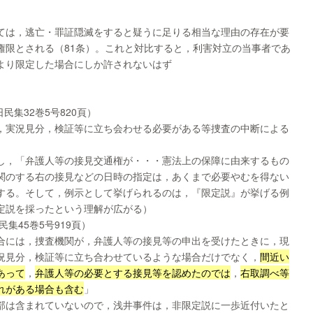
ては，逃亡・罪証隠滅をすると疑うに足りる相当な理由の存在が要
権限とされる（81条）。これと対比すると，利害対立の当事者であ
より限定した場合にしか許されないはず
民集32巻5号820頁）
，実況見分，検証等に立ち会わせる必要がある等捜査の中断による
し，「弁護人等の接見交通権が・・・憲法上の保障に由来するもの
関のする右の接見などの日時の指定は，あくまで必要やむを得ない
する。そして，例示として挙げられるのは，『限定説』が挙げる例
定説を採ったという理解が広がる）
集45巻5号919頁）
合には，捜査機関が，弁護人等の接見等の申出を受けたときに，現
況見分，検証等に立ち合わせているような場合だけでなく，
間近い
あって
，
弁護人等の必要とする接見等を認めたのでは
，
右取調べ等
れがある場合も含む
」
部は含まれていないので，浅井事件は，非限定説に一歩近付いたと