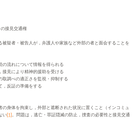
との接見交通権
る被疑者・被告人が，弁護人や家族など外部の者と面会することを
続の流れについて情報を得られる
，接見により精神的援助を受ける
の取調べの適正さを監視・抑制する
て，反証の準備をする
者の身体を拘束し，外部と遮断された状況に置くこと（インコミュ
ない
[1]
。問題は，逃亡・罪証隠滅の防止，捜査の必要性と接見交通