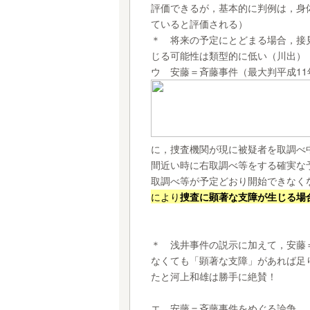
評価できるが，基本的に判例は，身
ていると評価される）
＊ 将来の予定にとどまる場合，接
じる可能性は類型的に低い（川出）
ウ 安藤＝斉藤事件（最大判平成11年
に，捜査機関が現に被疑者を取調べ
間近い時に右取調べ等をする確実な
取調べ等が予定どおり開始できなく
により
捜査に顕著な支障が生じる場
＊ 浅井事件の説示に加えて，安藤
なくても「顕著な支障」があれば足
たと河上和雄は勝手に絶賛！
エ 安藤＝斉藤事件をめぐる論争