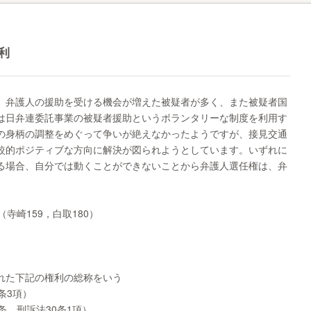
利
、弁護人の援助を受ける機会が増えた被疑者が多く、また被疑者国
は日弁連委託事業の被疑者援助というボランタリーな制度を利用す
の身柄の調整をめぐって争いが絶えなかったようですが、接見交通
較的ポジティブな方向に解決が図られようとしています。いずれに
る場合、自分では動くことができないことから弁護人選任権は、弁
寺崎159，白取180）
れた下記の権利の総称をいう
条3項）
条，刑訴法30条1項）