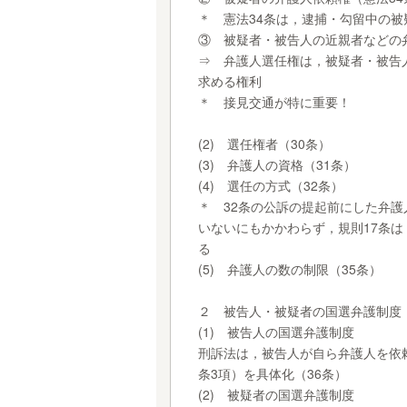
＊ 憲法34条は，逮捕・勾留中の
③ 被疑者・被告人の近親者などの弁
⇒ 弁護人選任権は，被疑者・被告
求める権利
＊ 接見交通が特に重要！
(2) 選任権者（30条）
(3) 弁護人の資格（31条）
(4) 選任の方式（32条）
＊ 32条の公訴の提起前にした弁
いないにもかかわらず，規則17条
る
(5) 弁護人の数の制限（35条）
２ 被告人・被疑者の国選弁護制度（寺
(1) 被告人の国選弁護制度
刑訴法は，被告人が自ら弁護人を依
条3項）を具体化（36条）
(2) 被疑者の国選弁護制度