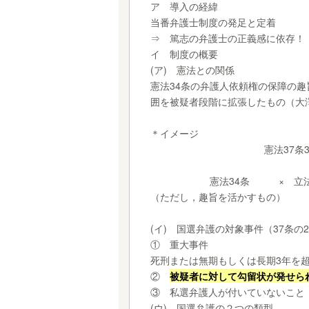
ア 導入の経緯
当番弁護士制度の発足と定着
⇒ 篤志の弁護士の正義感に依存！
イ 制度の概要
(ア) 憲法との関係
憲法34条の弁護人依頼権の保障の
囲を被疑者段階に拡張したもの（大
＊イメージ
憲法
憲法34条 × 
（ただし，趣旨を活かすもの）
(イ) 国選弁護の対象事件（37条の
① 重大事件
死刑または無期もしくは長期3年を
②
被疑者に対して勾留状が発せら
③ 私選弁護人が付いていないこと
(ウ) 国選弁護の２つの類型