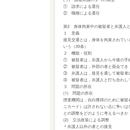
① 請求による選任
② 職権による選任
第2 身体拘束中の被疑者と弁護人
１ 意義
接見交通とは，身体を拘束されてい
いう（39条）
２ 機能・役割
① 被疑者は，弁護人から今後の手
② 被疑者は，外部の者と面会でき
③ 弁護人は，接見を通して被疑者
④ 被疑者は，弁護人と打ち合わし
３ 問題の所在
(1) 問題の所在
捜査機関は，自白獲得のために被疑
ニカード）は許されない点に争いは
との調整をどのように考えるべきか
(2) 立法政策による調整
＊弁護人以外の者との接見