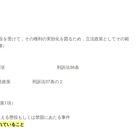
趣旨を受けて，その権利の実効化を図るため，立法政策としてその範
澤）
37条3項 刑訴法36条
立法政策 刑訴法37条の２
2第1項）
超える懲役もしくは禁固にあたる事件
れていること