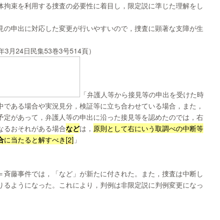
体拘束を利用する捜査の必要性に着目し，限定説に準じた理解をし
見の申出に対応した変更が行いやすいので，捜査に顕著な支障が生
3月24日民集53巻3号514頁）
「弁護人等から接見等の申出を受けた時
中である場合や実況見分，検証等に立ち合わせている場合，また，
予定があって，弁護人等の申出に沿った接見等を認めたのでは，右
なるおそれがある場合
など
は，
原則として右にいう取調べの中断等
合
に当たると解すべき
[2]
」
＝斉藤事件では，「など」が新たに付された。また，捜査は中断し
りるようになった。これにより，判例は非限定説に判例変更になっ