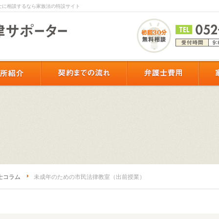
士に相談するなら家族法の特設サイト
士コラム
未成年のための市民法律教室（出前授業）