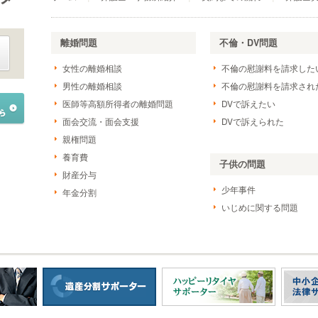
離婚問題
不倫・DV問題
女性の離婚相談
不倫の慰謝料を請求した
男性の離婚相談
不倫の慰謝料を請求され
医師等高額所得者の離婚問題
DVで訴えたい
面会交流・面会支援
DVで訴えられた
親権問題
養育費
子供の問題
財産分与
少年事件
年金分割
いじめに関する問題