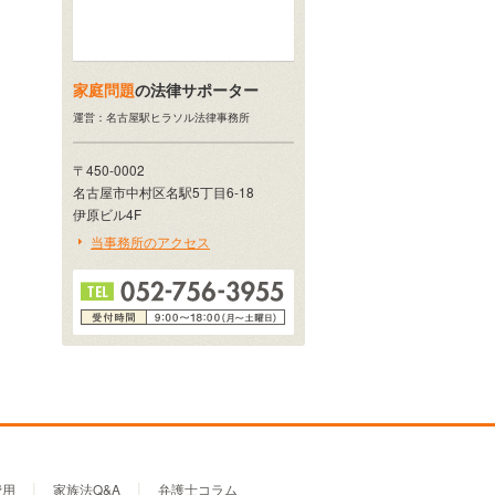
家庭問題
の法律サポーター
運営：名古屋駅ヒラソル法律事務所
〒450-0002
名古屋市中村区名駅5丁目6-18
伊原ビル4F
当事務所のアクセス
費用
家族法Q&A
弁護士コラム