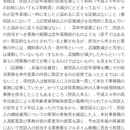
実績は，控訴人の定年退職の前後を通じて１割弱（平成２５年から
の比較においても２割程度）の減少にとどまっており，しかも，そ
れが定年直後に一時に生じたと認めるに足りる証拠はないこと（被
控訴人において，上記実績値以上の店舗減少を合理的に見込んでい
たと認めるに足りる証拠はない。），③本件提案において，控訴人
の担当すべき業務の範囲は定年退職前のものよりも（若干ではある
が）限定的なものとされていると解されるが，担当から外された業
務の中には，棚卸表の入力・送付等といった，店舗数減少と完全に
は連動していないもの（すなわち，店舗数が減少したからといって
直ちに同業務の全てが無くなるわけではないもの）も含まれており
（〈証拠略〉，弁論の全趣旨），被控訴人の定年退職を機にその担
当業務を本件提案の内容に限定するのが必然であったとまではいえ
ないこと，④控訴人は被控訴人に入社以来一貫して本社で事務職の
業務に従事していたが，かつては決算業務以外の人事や経理関係の
事務を担当したこともあるところ（控訴人本人），平成２４年の高
年法改正により高年齢者雇用確保措置が義務付けられてから控訴人
の定年まで２年以上あったのであるから，被控訴人において，控訴
人の継続雇用についての希望の有無等を確認した上，本社事務職の
人員配置及び業務分担の変更等の措置を講じ，予め定年後の再雇用
において控訴人の担当する業務量をフルタイム稼働に見合う程度に