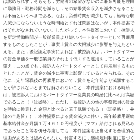
は認められず，そもそも，労働者の希望がないのに兼業可能を理由
に勤務日・勤務時間を減らし，その結果賃金収入を減少させること
は不当というべきである。
なお，労働時間が減少しても，極端な収
入減少にならないような時間給とすれば問題はないが，本件提案で
はそれがなされていない。
したがって，本件提案において，控訴人
を所定労働時間が一般従業員より短いパートタイマーとして再雇用
するものとしたことが，事実上賃金の大幅減少に影響を与えたとい
える。また，後記認定事実によれば，被控訴人は，パートタイマー
の賃金単価を一般従業員のそれより低くする運用をしていることが
窺え，この点でも，控訴人をパートタイマーとして再雇用するもの
としたことが，賃金の減少に事実上影響しているとみられる。その
他に，定年退職後の再雇用において，賃金を定年前より減額するこ
とが許されないとまでは解されないこと，本件提案における時給
は，被控訴人におけるパートタイマー従業員の時給に比べれば高額
であること（〈証拠略〉。ただし，被控訴人の他の事務職員の賃金
を時給に換算した金額と比べると若干低額である（〈証拠略〉，弁
論の全趣旨）），本件提案による賃金減少に伴い，高年齢雇用継続
基本給付金が月額１万４６１０円程度が（ママ）給付される見込み
であったこと等を併せ考慮しても，本件提案を正当化する合理的な
理由があるとは認められない。付言するに，継続雇用制度に基づく