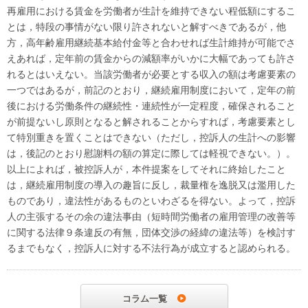
再雇用における賃金を労働者が生計を維持できない程低額にするこ
とは，特段の事情がない限り許されないと解すべきであるが，他
方，高年齢雇用継続基本給付金等と合わせれば生計維持が可能でさ
えあれば，定年前の賃金からの減額率がいかに大幅であっても許さ
れるとはいえない。当該労働者が必要とする収入の額は考慮要素の
一つではあるが，前記のとおり，継続雇用制度において，定年の前
後における労働条件の継続性・連続性が一定程度，確保されること
が前提ないし原則となると解されることからすれば，考慮要素とし
て特別重きを置くことはできない（ただし，控訴人の生計への影響
は，後記のとおり慰謝料の額の算定に際しては軽視できない。）。
以上によれば，被控訴人が，本件提案をしてそれに終始したこと
は，継続雇用制度の導入の趣旨に反し，裁量権を逸脱又は濫用した
ものであり，違法性があるものといわざるを得ない。よって，控訴
人の主張するその余の違法事由（短時間労働者の雇用管理の改善等
に関する法律９条違反の有無，団体交渉の経緯の違法等）を検討す
るまでもなく，控訴人に対する不法行為が成立すると認められる。
コラム一覧