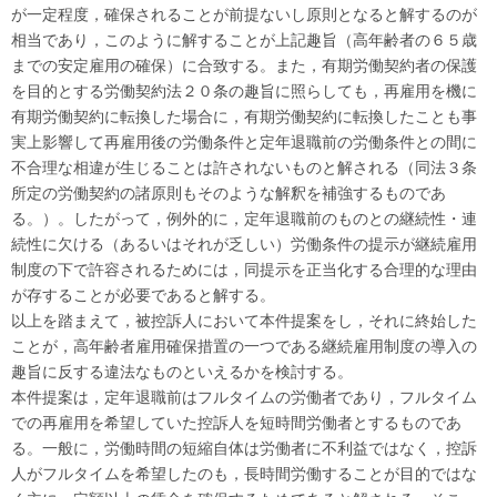
が一定程度，確保されることが前提ないし原則となると解するのが
相当であり，このように解することが上記趣旨（高年齢者の６５歳
までの安定雇用の確保）に合致する。また，有期労働契約者の保護
を目的とする労働契約法２０条の趣旨に照らしても，再雇用を機に
有期労働契約に転換した場合に，有期労働契約に転換したことも事
実上影響して再雇用後の労働条件と定年退職前の労働条件との間に
不合理な相違が生じることは許されないものと解される（同法３条
所定の労働契約の諸原則もそのような解釈を補強するものであ
る。）。したがって，例外的に，定年退職前のものとの継続性・連
続性に欠ける（あるいはそれが乏しい）労働条件の提示が継続雇用
制度の下で許容されるためには，同提示を正当化する合理的な理由
が存することが必要であると解する。
以上を踏まえて，被控訴人において本件提案をし，それに終始した
ことが，高年齢者雇用確保措置の一つである継続雇用制度の導入の
趣旨に反する違法なものといえるかを検討する。
本件提案は，定年退職前はフルタイムの労働者であり，フルタイム
での再雇用を希望していた控訴人を短時間労働者とするものであ
る。一般に，労働時間の短縮自体は労働者に不利益ではなく，控訴
人がフルタイムを希望したのも，長時間労働することが目的ではな