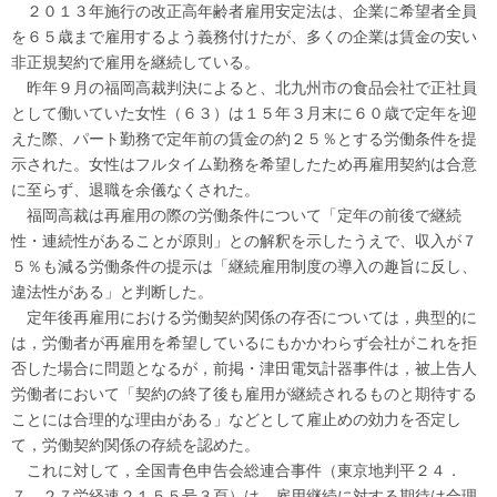
２０１３年施行の改正高年齢者雇用安定法は、企業に希望者全員
を６５歳まで雇用するよう義務付けたが、多くの企業は賃金の安い
非正規契約で雇用を継続している。
昨年９月の福岡高裁判決によると、北九州市の食品会社で正社員
として働いていた女性（６３）は１５年３月末に６０歳で定年を迎
えた際、パート勤務で定年前の賃金の約２５％とする労働条件を提
示された。女性はフルタイム勤務を希望したため再雇用契約は合意
に至らず、退職を余儀なくされた。
福岡高裁は再雇用の際の労働条件について「定年の前後で継続
性・連続性があることが原則」との解釈を示したうえで、収入が７
５％も減る労働条件の提示は「継続雇用制度の導入の趣旨に反し、
違法性がある」と判断した。
定年後再雇用における労働契約関係の存否については，典型的に
は，労働者が再雇用を希望しているにもかかわらず会社がこれを拒
否した場合に問題となるが，前掲・津田電気計器事件は，被上告人
労働者において「契約の終了後も雇用が継続されるものと期待する
ことには合理的な理由がある」などとして雇止めの効力を否定し
て，労働契約関係の存続を認めた。
これに対して，全国青色申告会総連合事件（東京地判平２４．
７．２７労経速２１５５号３頁）は，雇用継続に対する期待は合理