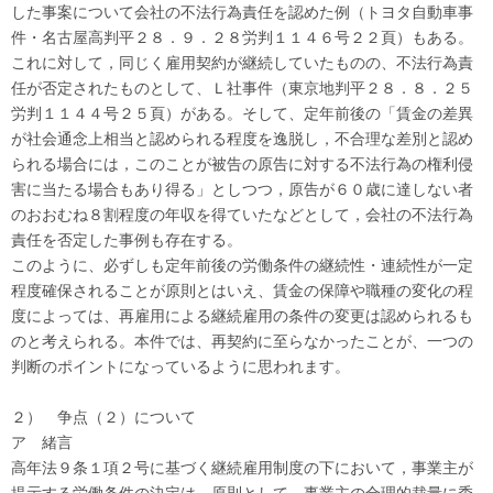
した事案について会社の不法行為責任を認めた例（トヨタ自動車事
件・名古屋高判平２８．９．２８労判１１４６号２２頁）もある。
これに対して，同じく雇用契約が継続していたものの、不法行為責
任が否定されたものとして、Ｌ社事件（東京地判平２８．８．２５
労判１１４４号２５頁）がある。そして、定年前後の「賃金の差異
が社会通念上相当と認められる程度を逸脱し，不合理な差別と認め
られる場合には，このことが被告の原告に対する不法行為の権利侵
害に当たる場合もあり得る」としつつ，原告が６０歳に達しない者
のおおむね８割程度の年収を得ていたなどとして，会社の不法行為
責任を否定した事例も存在する。
このように、必ずしも定年前後の労働条件の継続性・連続性が一定
程度確保されることが原則とはいえ、賃金の保障や職種の変化の程
度によっては、再雇用による継続雇用の条件の変更は認められるも
のと考えられる。本件では、再契約に至らなかったことが、一つの
判断のポイントになっているように思われます。
２） 争点（２）について
ア 緒言
高年法９条１項２号に基づく継続雇用制度の下において，事業主が
提示する労働条件の決定は，原則として，事業主の合理的裁量に委