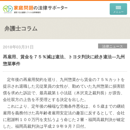
弁護士コラム
法律ニュース
2018年03月31日
再雇用、賃金を７５％減は違法、トヨタ判決に続き違法―九州
惣菜事件
定年後の再雇用契約を巡り、九州惣菜から賃金の７５％カットを
提示され退職した元従業員の女性が、勤めていた九州惣菜に損害賠
償を求めた訴訟で、最高裁第１小法廷（木沢克之裁判長）が原告、
会社双方の上告を不受理とする決定を出した。
これにより、定年後の極端な労働条件悪化は、６５歳までの継続
雇用を義務付けた高年齢者雇用安定法の趣旨に反するとして、会社
に慰謝料１００万円を支払うよう命じた２審・福岡高裁判決が確定
した。福岡高裁判決は平成２９年９月７日付。