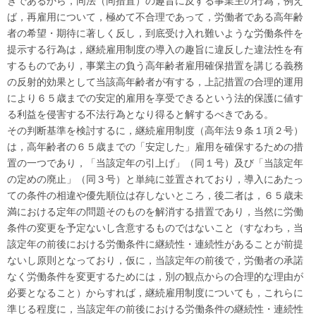
きであるから，同法（同措置）の趣旨に反する事業主の行為，例え
ば，再雇用について，極めて不合理であって，労働者である高年齢
者の希望・期待に著しく反し，到底受け入れ難いような労働条件を
提示する行為は，継続雇用制度の導入の趣旨に違反した違法性を有
するものであり，事業主の負う高年齢者雇用確保措置を講じる義務
の反射的効果として当該高年齢者が有する，上記措置の合理的運用
により６５歳までの安定的雇用を享受できるという法的保護に値す
る利益を侵害する不法行為となり得ると解するべきである。
その判断基準を検討するに，継続雇用制度（高年法９条１項２号）
は，高年齢者の６５歳までの「安定した」雇用を確保するための措
置の一つであり，「当該定年の引上げ」（同１号）及び「当該定年
の定めの廃止」（同３号）と単純に並置されており，導入にあたっ
ての条件の相違や優先順位は存しないところ，後二者は，６５歳未
満における定年の問題そのものを解消する措置であり，当然に労働
条件の変更を予定ないし含意するものではないこと（すなわち，当
該定年の前後における労働条件に継続性・連続性があることが前提
ないし原則となっており，仮に，当該定年の前後で，労働者の承諾
なく労働条件を変更するためには，別の観点からの合理的な理由が
必要となること）からすれば，
継続雇用制度についても，これらに
準じる程度に，当該定年の前後における労働条件の継続性・連続性