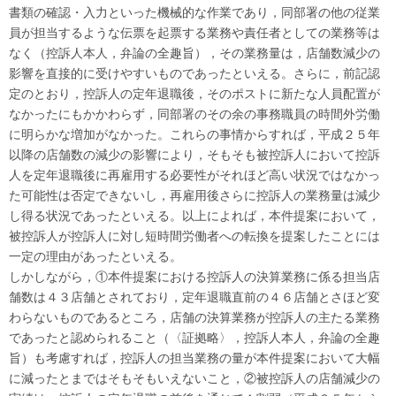
書類の確認・入力といった機械的な作業であり，同部署の他の従業
員が担当するような伝票を起票する業務や責任者としての業務等は
なく（控訴人本人，弁論の全趣旨），その業務量は，店舗数減少の
影響を直接的に受けやすいものであったといえる。さらに，前記認
定のとおり，控訴人の定年退職後，そのポストに新たな人員配置が
なかったにもかかわらず，同部署のその余の事務職員の時間外労働
に明らかな増加がなかった。
これらの事情からすれば，平成２５年
以降の店舗数の減少の影響により，そもそも被控訴人において控訴
人を定年退職後に再雇用する必要性がそれほど高い状況ではなかっ
た可能性は否定できないし，再雇用後さらに控訴人の業務量は減少
し得る状況であったといえる。以上によれば，本件提案において，
被控訴人が控訴人に対し短時間労働者への転換を提案したことには
一定の理由があったといえる。
しかしながら，①本件提案における控訴人の決算業務に係る担当店
舗数は４３店舗とされており，定年退職直前の４６店舗とさほど変
わらないものであるところ，店舗の決算業務が控訴人の主たる業務
であったと認められること（〈証拠略〉，控訴人本人，弁論の全趣
旨）も考慮すれば，控訴人の担当業務の量が本件提案において大幅
に減ったとまではそもそもいえないこと，②被控訴人の店舗減少の