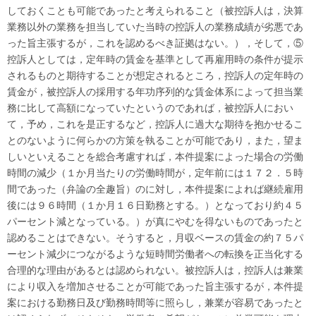
しておくことも可能であったと考えられること（被控訴人は，決算
業務以外の業務を担当していた当時の控訴人の業務成績が劣悪であ
った旨主張するが，これを認めるべき証拠はない。），そして，⑤
控訴人としては，定年時の賃金を基準として再雇用時の条件が提示
されるものと期待することが想定されるところ，控訴人の定年時の
賃金が，被控訴人の採用する年功序列的な賃金体系によって担当業
務に比して高額になっていたというのであれば，被控訴人におい
て，予め，これを是正するなど，控訴人に過大な期待を抱かせるこ
とのないように何らかの方策を執ることが可能であり，また，望ま
しいといえることを総合考慮すれば，
本件提案によった場合の労働
時間の減少（１か月当たりの労働時間が，定年前には１７２．５時
間であった（弁論の全趣旨）のに対し，本件提案によれば継続雇用
後には９６時間（１か月１６日勤務とする。）となっており約４５
パーセント減となっている。）が真にやむを得ないものであったと
認めることはできない。そうすると，月収ベースの賃金の約７５パ
ーセント減少につながるような短時間労働者への転換を正当化する
合理的な理由があるとは認められない。
被控訴人は，控訴人は兼業
により収入を増加させることが可能であった旨主張するが，
本件提
案における勤務日及び勤務時間等に照らし，兼業が容易であったと