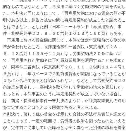
的なものではないとして，再雇用に基づく労働契約の存続を否定し
た。本判決と同じようにして，「再雇用契約における賃金の額が不
明である以上，原告と被告の間に再雇用契約が成立したと認めるこ
とはできない」とした例（日本ニューホランド〔再雇用拒否〕事
件・札幌高判平２２．９．３０労判１０１３号１６０頁）もある。
再雇用における賃金額に関して，本件では定年退職前の８割の水
準が争われたところ，長澤運輸事件一審判決（東京地判平２８．
５．１３労判１１３５号１１頁）は，労働契約法２０条に基づい
て，再雇用された労働者に正社員就業規則を適用することを求めた
が，同事件二審判決（東京高判平２８．１１．２労判１１４４号１
６頁）は，「年収ベースで２割前後賃金が減額になっていることが
直ちに不合理であるとは認められない」などとして労働契約法２０
条違反を否定し，一審判決を取り消して労働者の請求を棄却した。
もっとも，本件事案のように再雇用契約が成立していない場合に
は，前掲・長澤運輸事件一審判決のように，正社員就業規則の適用
を肯定することはもとより困難であると考えられる。
本判決は，著しく低い賃金を提示した会社の不法行為責任を認める
ことによって，一定の範囲で，労働者の救済を図ったものといえる
が，定年前に従事していた職種とは全く異なった別個の職種を提案