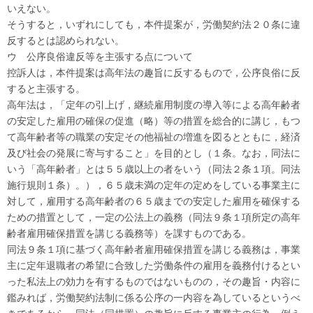
いえない。
そうすると，いずれにしても，本件提案が，労働契約法２０条に違
反するとは認められない。
ウ 公序良俗違反等を主張する点について
控訴人は，本件提案は高年法の趣旨に反するもので，公序良俗に反
すると主張する。
高年法は，「定年の引上げ，継続雇用制度の導入等による高年齢者
の安定した雇用の確保の促進（略）等の措置を総合的に講じ，もつ
て高年齢者等の職業の安定その他福祉の増進を図るとともに，経済
及び社会の発展に寄与すること」を目的とし（１条。なお，同法に
いう「高年齢者」とは５５歳以上の者をいう（同法２条１項。同法
施行規則１条）。），６５歳未満の定年の定めをしている事業主に
対して，雇用する高年齢者の６５歳までの安定した雇用を確保する
ための措置として，一定の公法上の義務（同法９条１項所定の高年
齢者雇用確保措置を講じる義務等）を課すものである。
同法９条１項に基づく高年齢者雇用確保措置を講じる義務は，事業
主に定年退職者の希望に合致した労働条件の雇用を義務付けるとい
った私法上の効力を有するものではないものの，その趣旨・内容に
鑑みれば，労働契約法制に係る公序の一内容を為しているというべ