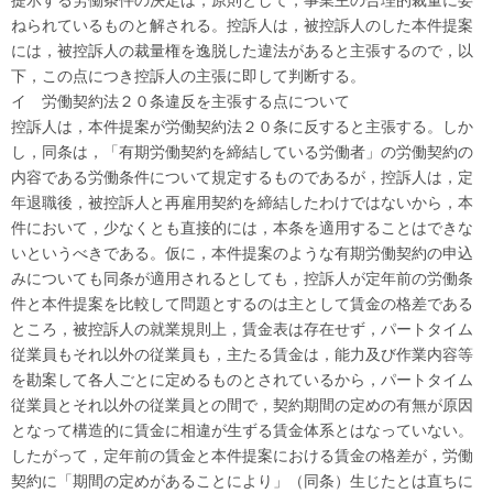
ねられているものと解される。
控訴人は，被控訴人のした本件提案
には，被控訴人の裁量権を逸脱した違法があると主張するので，以
下，この点につき控訴人の主張に即して判断する。
イ 労働契約法２０条違反を主張する点について
控訴人は，本件提案が労働契約法２０条に反すると主張する。
しか
し，同条は，「有期労働契約を締結している労働者」の労働契約の
内容である労働条件について規定するものであるが，控訴人は，定
年退職後，被控訴人と再雇用契約を締結したわけではないから，本
件において，少なくとも直接的には，本条を適用することはできな
いというべきである。
仮に，本件提案のような有期労働契約の申込
みについても同条が適用されるとしても，
控訴人が定年前の労働条
件と本件提案を比較して問題とするのは主として賃金の格差である
ところ，被控訴人の就業規則上，賃金表は存在せず，パートタイム
従業員もそれ以外の従業員も，主たる賃金は，能力及び作業内容等
を勘案して各人ごとに定めるものとされているから，パートタイム
従業員とそれ以外の従業員との間で，契約期間の定めの有無が原因
となって構造的に賃金に相違が生ずる賃金体系とはなっていない。
したがって，定年前の賃金と本件提案における賃金の格差が，労働
契約に「期間の定めがあることにより」（同条）生じたとは直ちに