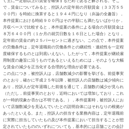
く主に一定額以上の賃金を確保するためであると解される。
そこ
で，賃金についてみると，控訴人の定年前の月額賃金（３３万５５
００円）を時給に換算すると１９４４円になり（弁論の全趣旨），
本件提案における時給９００円はその半額にも満たないばかりか，
月収ベースで比較すると，本件提案の条件による場合の月額賃金は
８万６４００円（１か月の就労日数を１６日とした場合）となり，
定年前の賃金の約２５パーセントに過ぎない。
この点で，本件提案
の労働条件は，定年退職前の労働条件との継続性・連続性を一定程
度確保するものとは到底いえない。したがって，本件提案が継続雇
用制度の趣旨に沿うものであるといえるためには，そのような大幅
な賃金の減少を正当化する合理的な理由が必要である。
この点につき，被控訴人は，店舗数減少の影響を挙げる。前提事実
のとおり，確かに平成２５年以降，被控訴人の店舗数は減少傾向に
あり，控訴人が定年退職した前後を通じて，店舗数の減少が見られ
（ただし，前提事実のとおり，近時においては増加しており，これ
が一時的現象か否かは不明である。），本件提案時，被控訴人にお
いて店舗数減少を見込んでいたとの説明自体にはそれなりの根拠が
あったといえる。また，控訴人の担当する業務内容は，定年退職前
に実際に担当していたもの及び本件提案において担当することが想
定されていたもののいずれについても，基本的には店舗ごとの会計