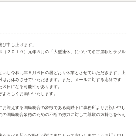
慶び申し上げます。
和（２０１９）元年５月の「大型連休」について名古屋駅ヒラソル
。
ないし令和元年５月６日の暦どおり休業とさせていただきます。上
対はお休みさせていただきます。また、メールに対する応答です
た８日になる可能性があります。
ぞよろしくお願いいたします。
にお迎えする国民統合の象徴である両陛下に事務所よりお祝い申し
での国民統合象徴のための不断の努力に対して尊敬の気持ちを伝え
来たるべき新たな時代が皆さまにとって幸いしますようお祈り申し