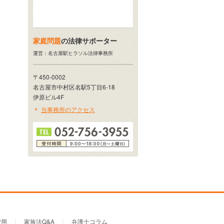
家庭問題
の法律サポーター
運営：名古屋駅ヒラソル法律事務所
〒450-0002
名古屋市中村区名駅5丁目6-18
伊原ビル4F
当事務所のアクセス
費用
家族法Q&A
弁護士コラム