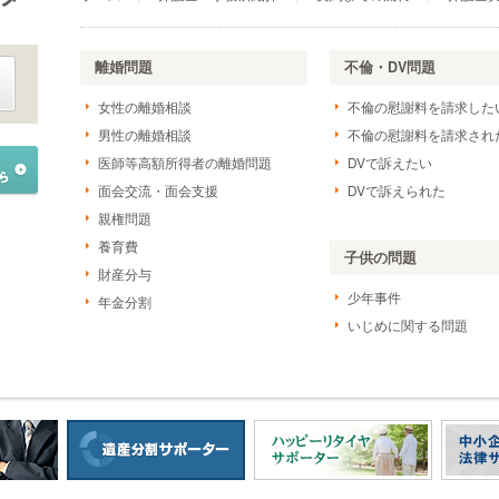
離婚問題
不倫・DV問題
女性の離婚相談
不倫の慰謝料を請求した
男性の離婚相談
不倫の慰謝料を請求され
医師等高額所得者の離婚問題
DVで訴えたい
面会交流・面会支援
DVで訴えられた
親権問題
養育費
子供の問題
財産分与
少年事件
年金分割
いじめに関する問題