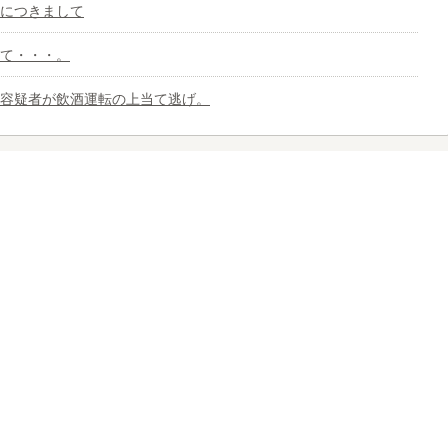
につきまして
て・・・。
容疑者が飲酒運転の上当て逃げ。