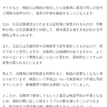
そうすると、相続人は相続が発生したら法務局に遺言の写しの交付
と閲覧の請求を行い、遺言の中身を確認することになります。
なお、公正証書遺言はそのまま公証役場に保管されるものの、手数
料が高い公正証書遺言と比較して、相当遺言を遺す文化が広がる可
能性は考えられます。
また、公証人は元裁判官や元検察官で定年退官したものなので、死
亡で次々と交代しますが、法務局には組織性がありますから、よく
分からないという事態も起こらないと思われ、原始的なシステムの
改善が図られるといえます。
加えて、法務局の保管制度を利用すると、検認が必要なくなると考
えられています。検認という手続はいろいろ無意味かつ不便な手続
きでしたので、葬儀費用で揉める原因にもなっていました。
ところが、法務局で保管してもらうと遺言は検認手続が不要となる
ため、相続の際に起こり得るトラブルの数を減らすことができま
す。民法改正で遺言書の使い勝手が高まるといえるでしょう。